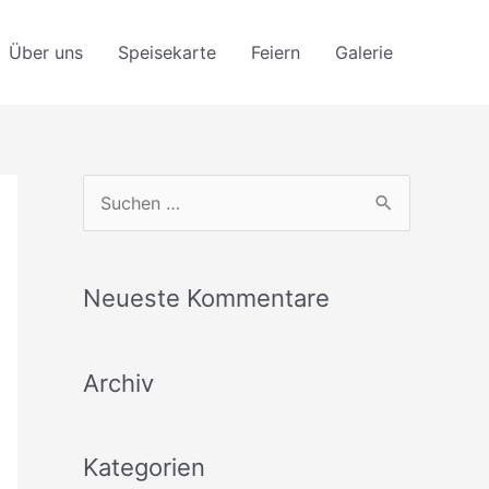
Über uns
Speisekarte
Feiern
Galerie
S
u
c
Neueste Kommentare
h
e
Archiv
n
n
a
Kategorien
c